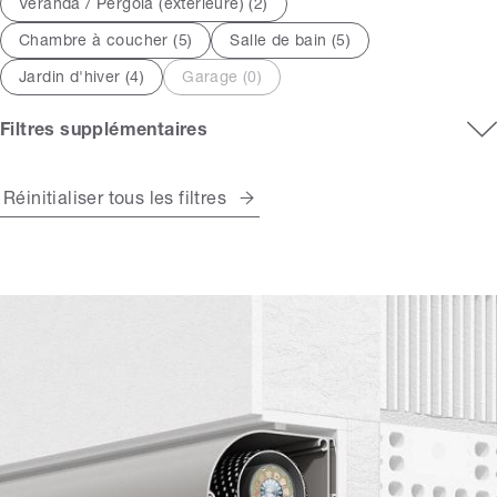
Véranda / Pergola (extérieure) (
2
)
Chambre à coucher (
5
)
Salle de bain (
5
)
Jardin d'hiver (
4
)
Garage (
0
)
Filtres supplémentaires
Réinitialiser tous les filtres