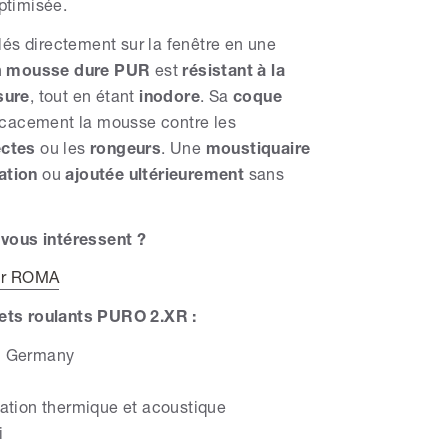
ptimisée.
llés directement sur la fenêtre en une
n
mousse dure PUR
est
résistant à la
sure
, tout en étant
inodore
. Sa
coque
icacement la mousse contre les
ectes
ou les
rongeurs
. Une
moustiquaire
lation
ou
ajoutée ultérieurement
sans
 vous intéressent ?
eur ROMA
ets roulants PURO 2.XR :
in Germany
lation thermique et acoustique
i