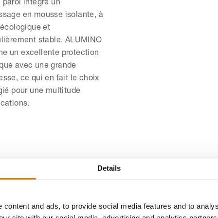
 paroi intègre un
ssage en mousse isolante, à
s écologique et
ulièrement stable. ALUMINO
e un excellente protection
que avec une grande
esse, ce qui en fait le choix
égié pour une multitude
ications.
Details
 content and ads, to provide social media features and to analys
mes de volets roulants (Harmonie des teintes indi
our site with our social media, advertising and analytics partne