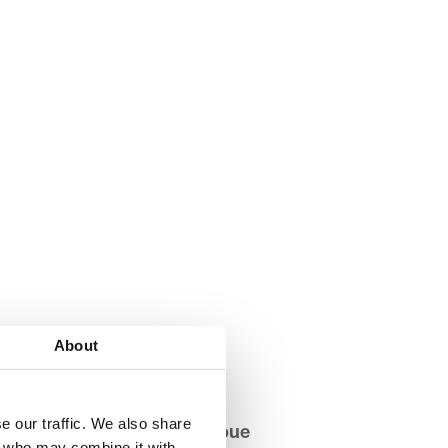
About
e our traffic. We also share
quée par un symbole de roue
rs who may combine it with