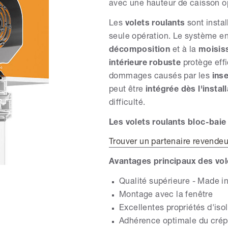
avec une hauteur de caisson o
Les
volets roulants
sont insta
seule opération. Le système e
décomposition
et à la
moisis
intérieure robuste
protège eff
dommages causés par les
ins
peut être
intégrée dès l'instal
difficulté.
Les volets roulants bloc-baie
Trouver un partenaire revend
Avantages principaux des vol
Qualité supérieure - Made 
Montage avec la fenêtre
Excellentes propriétés d'iso
Adhérence optimale du crép