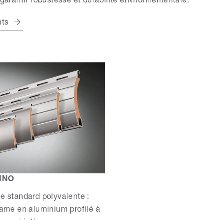
 garantir robustesse et durabilité environnementale.
nts
INO
e standard polyvalente :
lame en aluminium profilé à