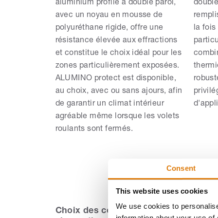
aluminium profilé à double paroi,
double
avec un noyau en mousse de
rempli
polyuréthane rigide, offre une
la foi
résistance élevée aux effractions
partic
et constitue le choix idéal pour les
combin
zones particulièrement exposées.
thermi
ALUMINO protect est disponible,
robust
au choix, avec ou sans ajours, afin
privil
de garantir un climat intérieur
d'appl
agréable même lorsque les volets
roulants sont fermés.
Consent
This website uses cookies
We use cookies to personalise
Choix des couleurs ROMA pour les la
information about your use of 