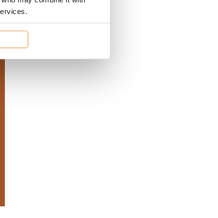
services.
)