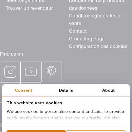
Téléchargements
Déclaration de protection
Trouver un revendeur
des données
Conditions générales de
vente
Contact
Grounding Page
Configuration des cookies
Find us on
Consent
Details
About
This website uses cookies
We use cookies to personalise content and ads, to provide
social media features and to analyse our traffic. We also
share information about your use of our site with our social
© 2026 ROMA France Sarl, 6, rue de l'innovation,
media, advertising and analytics partners who may